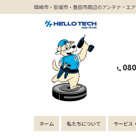
岡崎市・安城市・豊田市周辺のアンテナ・エア
コ
ン
テ
ン
ツ
へ
ス
080
キ
ッ
プ
ホーム
私たちについて
サービス